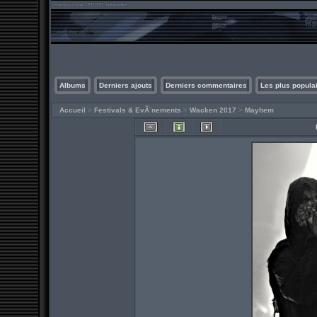
Albums
Derniers ajouts
Derniers commentaires
Les plus popula
Accueil
>
Festivals & EvÃ¨nements
>
Wacken 2017
>
Mayhem