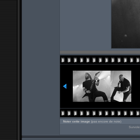
Noter cette image
(pas encore de note)
Survole