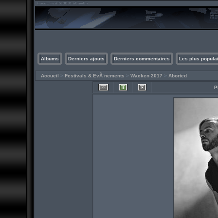
Albums
Derniers ajouts
Derniers commentaires
Les plus popula
Accueil
>
Festivals & EvÃ¨nements
>
Wacken 2017
>
Aborted
P