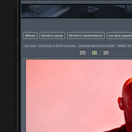
Albums
Derniers ajouts
Derniers commentaires
Les plus popula
Accueil
>
Festivals & EvÃ¨nements
>
Alcatraz Metal Fest 2016
>
Within Te