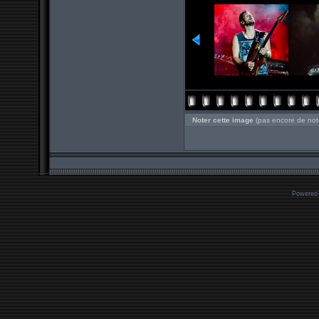
Noter cette image
(pas encore de not
Powered