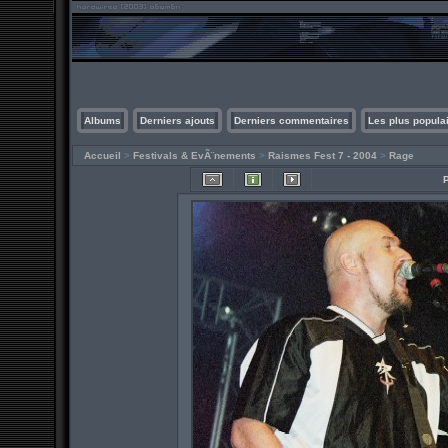
Albums
Derniers ajouts
Derniers commentaires
Les plus popula
Accueil
>
Festivals & EvÃ¨nements
>
Raismes Fest 7 - 2004
>
Rage