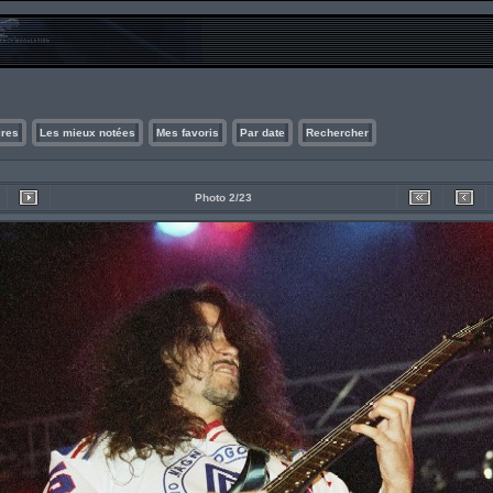
ires
Les mieux notées
Mes favoris
Par date
Rechercher
Photo 2/23