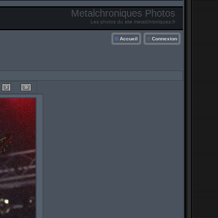
Metalchroniques Photos
Les photos du site metalchroniques.fr
Accueil
Connexion