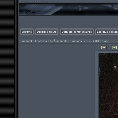
Albums
Derniers ajouts
Derniers commentaires
Les plus popula
Accueil
>
Festivals & EvÃ¨nements
>
Raismes Fest 7 - 2004
>
Rage