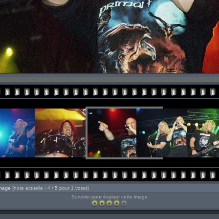
image
(note actuelle : 4 / 5 pour 1 votes)
Survoler pour évaluer cette image