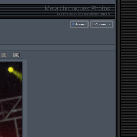
Metalchroniques Photos
Les photos du site metalchroniques.fr
Accueil
Connexion