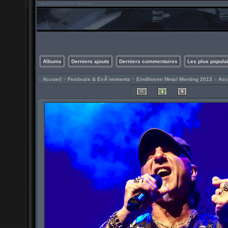
Albums
Derniers ajouts
Derniers commentaires
Les plus popula
Accueil
>
Festivals & EvÃ¨nements
>
Eindhoven Metal Meeting 2013
>
Acc