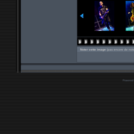
Noter cette image
(pas encore de not
Powered