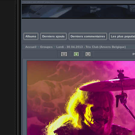
Albums
Derniers ajouts
Derniers commentaires
Les plus popula
Accueil
>
Groupes
>
Lordi - 30.04.2013 - Trix Club (Anvers Belgique)
P