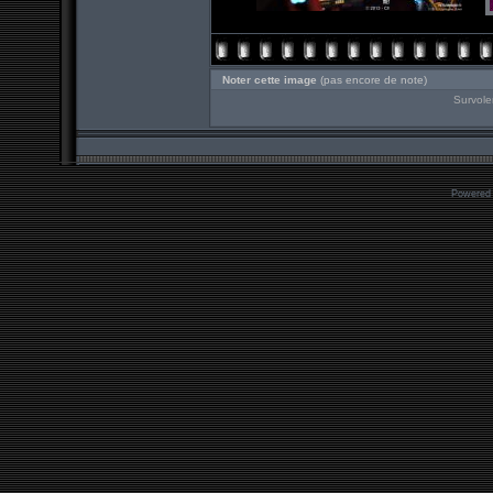
Noter cette image
(pas encore de note)
Survole
Powered