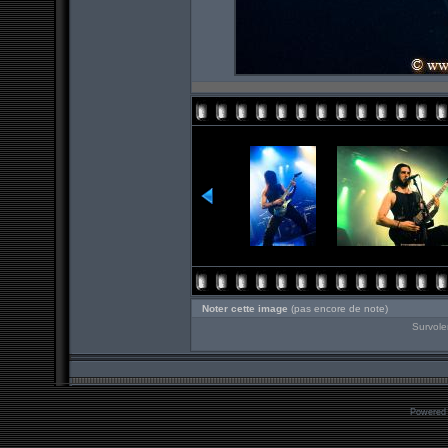
Noter cette image
(pas encore de note)
Survole
Powered