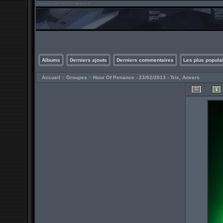
Albums
Derniers ajouts
Derniers commentaires
Les plus popula
Accueil
>
Groupes
>
Hour Of Penance - 23/02/2013 - Trix, Anvers