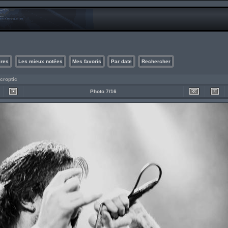
ires
Les mieux notées
Mes favoris
Par date
Rechercher
croptic
Photo 7/16