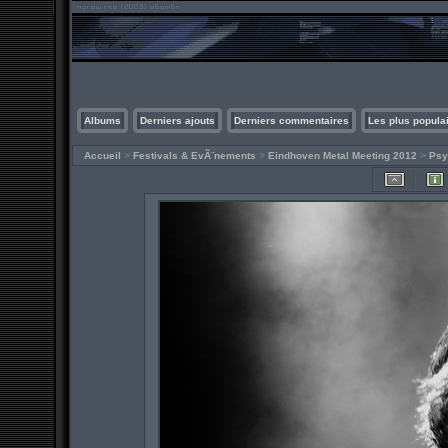
Albums
Derniers ajouts
Derniers commentaires
Les plus popula
Accueil
>
Festivals & EvÃ¨nements
>
Eindhoven Metal Meeting 2012
>
Psy