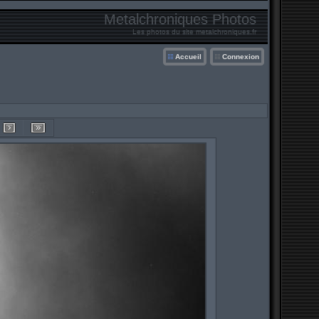
Metalchroniques Photos
Les photos du site metalchroniques.fr
Accueil
Connexion