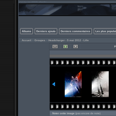
Albums
Derniers ajouts
Derniers commentaires
Les plus popula
Accueil
>
Groupes
>
Headcharger - 5 mai 2012 - Lille
P
Noter cette image
(pas encore de note)