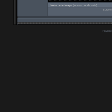
Noter cette image
(pas encore de note)
Survole
Powered