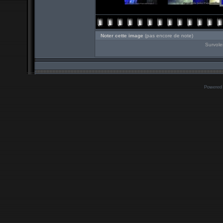
Noter cette image
(pas encore de note)
Survole
Powered