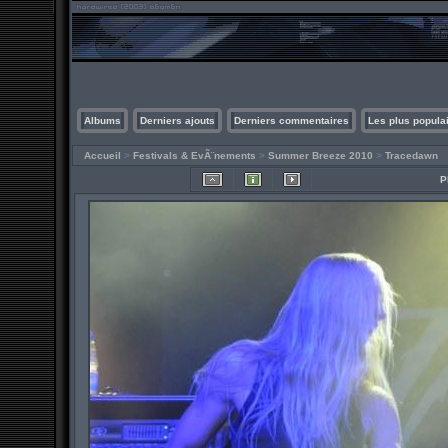
Albums
Derniers ajouts
Derniers commentaires
Les plus popula
Accueil
>
Festivals & EvÃ¨nements
>
Summer Breeze 2010
>
Tracedawn
P