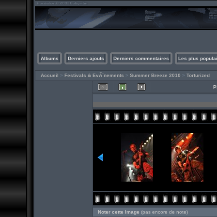
Albums
Derniers ajouts
Derniers commentaires
Les plus popula
Accueil
>
Festivals & EvÃ¨nements
>
Summer Breeze 2010
>
Torturized
P
Noter cette image
(pas encore de note)