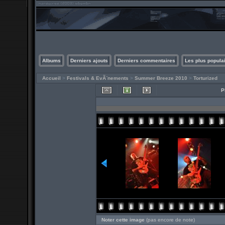
Albums
Derniers ajouts
Derniers commentaires
Les plus popula
Accueil
>
Festivals & EvÃ¨nements
>
Summer Breeze 2010
>
Torturized
P
Noter cette image
(pas encore de note)