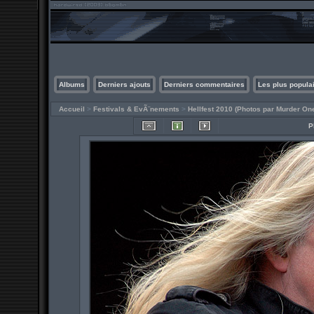
Albums
Derniers ajouts
Derniers commentaires
Les plus popula
Accueil
>
Festivals & EvÃ¨nements
>
Hellfest 2010 (Photos par Murder One
P