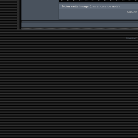
Noter cette image
(pas encore de note)
Survole
Powered