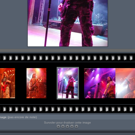
image
(pas encore de note)
Survoler pour évaluer cette image