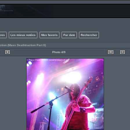
ires
Les mieux notées
Mes favoris
Par date
Rechercher
ction (Mass Deathtruction Part II)
Photo 4/9