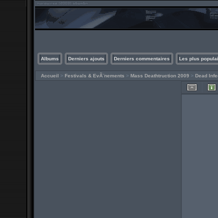
Albums
Derniers ajouts
Derniers commentaires
Les plus popula
Accueil
>
Festivals & EvÃ¨nements
>
Mass Deathtruction 2009
>
Dead Infe