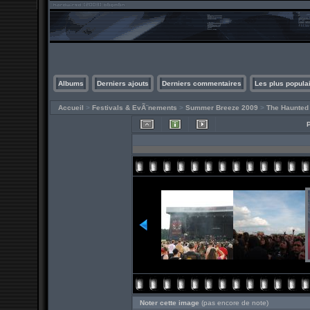
Albums
Derniers ajouts
Derniers commentaires
Les plus popula
Accueil
>
Festivals & EvÃ¨nements
>
Summer Breeze 2009
>
The Haunted
Noter cette image
(pas encore de note)