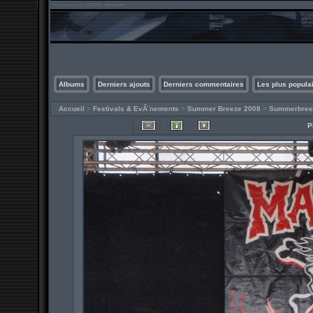
Albums
Derniers ajouts
Derniers commentaires
Les plus popula
Accueil
>
Festivals & EvÃ¨nements
>
Summer Breeze 2008
>
Summerbree
P