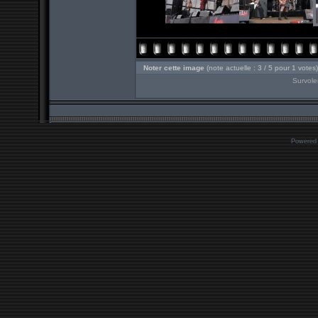
Noter cette image
(note actuelle : 3 / 5 pour 1 votes)
Survole
Powered